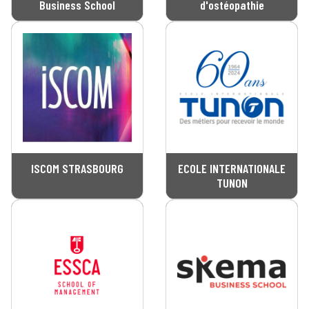
Business School
d'ostéopathie
ISCOM STRASBOURG
ECOLE INTERNATIONALE
TUNON