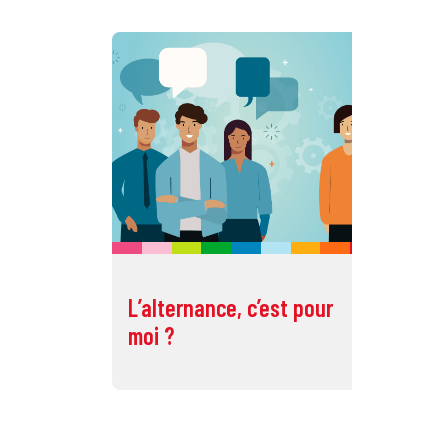
L’alternance, c’est pour
L'
moi ?
po