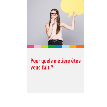
Pour quels métiers êtes-
Po
vous fait ?
vo