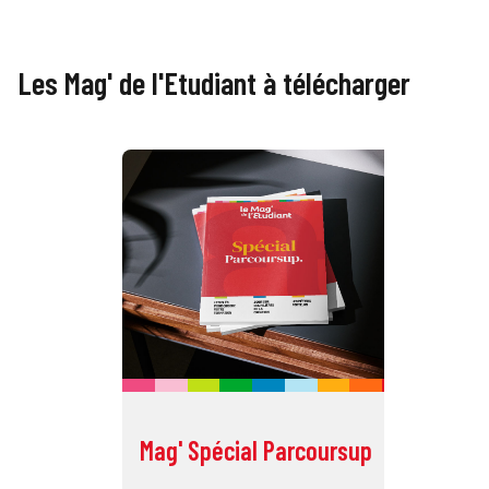
Les Mag' de l'Etudiant à télécharger
Mag' Spécial Parcoursup
Ma
Éc