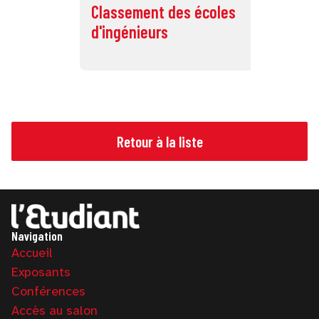
Classement des écoles
Cl
d'ingénieurs
éc
Retour à la liste
Navigation
Accueil
Exposants
Conférences
Accès au salon